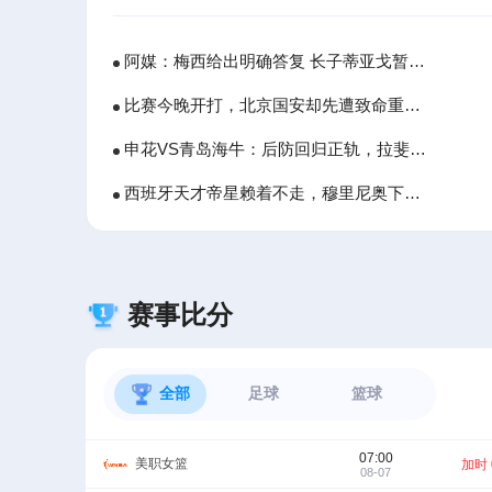
阿媒：梅西给出明确答复 长子蒂亚戈暂时不会前往拉玛西亚青训
比赛今晚开打，北京国安却先遭致命重创，王牌外援又伤了，取胜深圳队悬了
申花VS青岛海牛：后防回归正轨，拉斐尔+特谢拉领衔，阿苏埃冲锋
西班牙天才帝星赖着不走，穆里尼奥下最后通牒也没用，恐成皇马大包袱
赛事比分
全部
足球
篮球
07:00
美职女篮
加时 
08-07