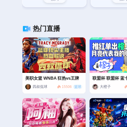
热门直播
美职女篮 WNBA 狂热vs王牌
四叔侃球
大橙子
15506
篮球