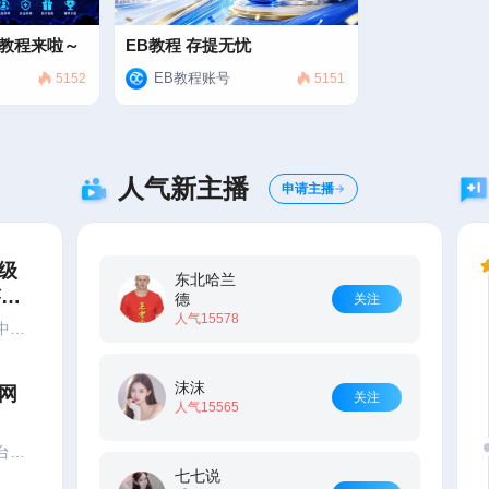
教程来啦～
EB教程 存提无忧
EB教程账号
5152
5151
人气新主播
申请主播
级
央视直播8月7日横滨冠
热门
东北哈兰
答
军赛，向鹏对张本智和，陈垣
德
关注
人气15578
宇战张禹珍
日前，申花名宿毛剑卿在个人直播中解答了关于老东家申花本赛季会不会降级的问题。
2026年8月7日WTT冠军赛横滨站第四天，将进行男女单打1/8决赛。
沫沫
网
不容易！国乒男单首轮
热门
关注
人气15565
终于赢球，2位小将立功，1/8
决赛再迎生死战
近日，张伟丽又一次登上了抖音平台的热搜，她与千万粉丝自律健身博主花小龙的联动在网络上引发了热议！ ...
8月6日，2026年WTT横滨冠军赛男单首轮争夺继续进行。
七七说