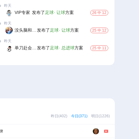
昨天
VIP专家
发布了
足球· 让球
方案
26 中 12
昨天
没头脑和不高兴
发布了
足球· 让球
方案
25 中 12
昨天
单刀赴会呦
发布了
足球· 总进球
方案
25 中 11
昨日(402)
今日(371)
明日(1226)
牌