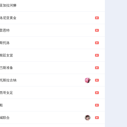
亚加拉河狮
洛尼亚黄金
普恩特
斯托洛
根廷女篮
巴斯准备
托斯拉古纳
西哥女足
船
城联合