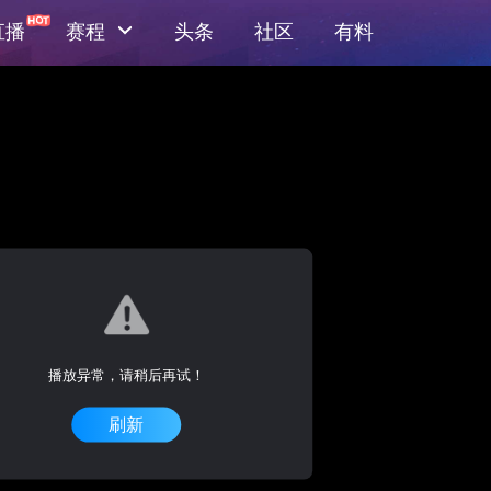
直播
赛程
头条
社区
有料
播放异常，请稍后再试！
刷新