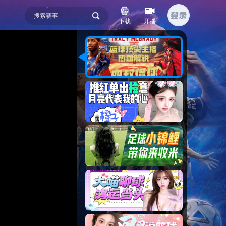
下载
开播