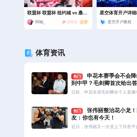
联盟杯 联盟杯 纽约城 vs 桑托斯拉古纳
星空体育开户详细
阿柚_
星空开户教程
15511
足球
体育资讯
兴了！原以
申花本赛季会不会降
热门
定主力，结
到中甲？毛剑卿首次给出
案，引发热议
段刘愚在中超夏窗做出重要决定，他经过全面考虑之后就决定加盟云南玉昆。
天才边锋横空
张伟丽整治花小龙！
热门
饽饽，遭9大
友：你也有今天！
进入到欧洲夏季转会窗口期之后，18岁的波尔图边锋奥斯卡·皮图谢夫斯基渐渐成了欧洲转会市场上的超级“...