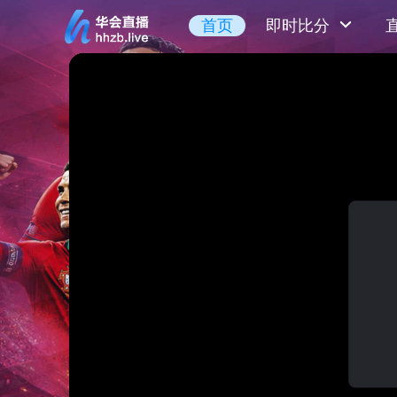
首页
即时比分